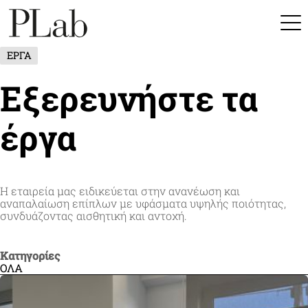
Skip
to
content
ΈΡΓΑ
Αρχική
Σχετικα με μας
Εξερευνήστε τα
Υπηρεσίες
Projects
Επικοινωνία
έργα
Η εταιρεία μας ειδικεύεται στην ανανέωση και
αναπαλαίωση επίπλων με υφάσματα υψηλής ποιότητας,
συνδυάζοντας αισθητική και αντοχή.
Κατηγορίες
ΟΛΑ